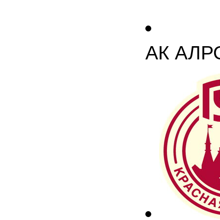
АК АЛР