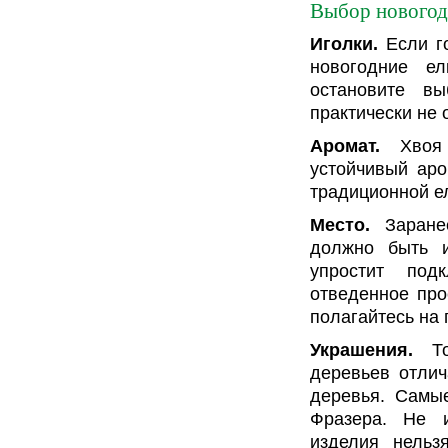
Выбор нового
Иголки.
Если го
новогодние е
остановите в
практически не 
Аромат.
Хвоя 
устойчивый аро
традиционной е
Место.
Заранее
должно быть и
упростит под
отведенное про
полагайтесь на 
Украшения.
Тол
деревьев отлич
деревья. Самые
Фразера. Не и
изделия нельз