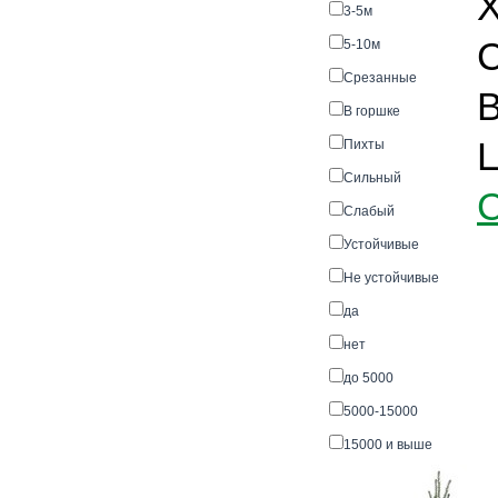
Х
3-5м
С
5-10м
Срезанные
В
В горшке
Пихты
Сильный
Слабый
Устойчивые
Не устойчивые
да
нет
до 5000
5000-15000
15000 и выше