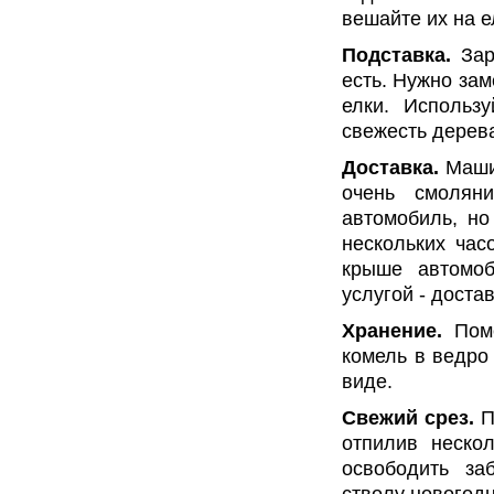
вешайте их на е
Подставка.
Зар
есть. Нужно зам
елки. Использ
свежесть дерев
Доставка.
Машин
очень смолян
автомобиль, н
нескольких час
крыше автомоб
услугой - доста
Хранение.
Поме
комель в ведро
виде.
Свежий срез.
П
отпилив неско
освободить з
стволу новогодн