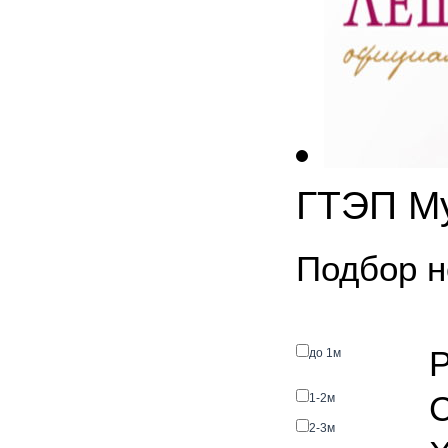
ГТЭП Му
Подбор н
Р
до 1м
С
1-2м
2-3м