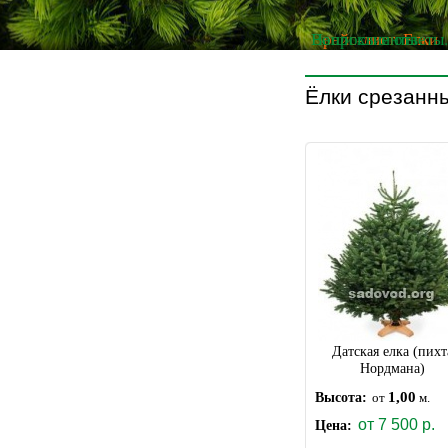
Прайс-лист. Елки
Вопросы и ответы.
Наши клиенты
Ёлки срезанн
Датская елка (пихт
Нордмана)
1,00
Высота:
от
м.
от
7
500
р.
Цена: