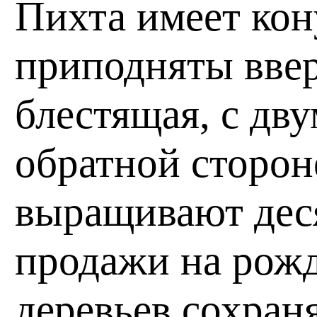
Пихта имеет кон
приподняты ввер
блестящая, с дв
обратной сторон
выращивают дес
продажи на рожд
деревьев сохран