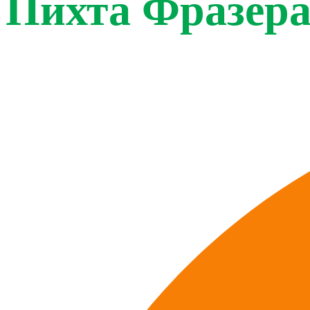
Пихта Фразер