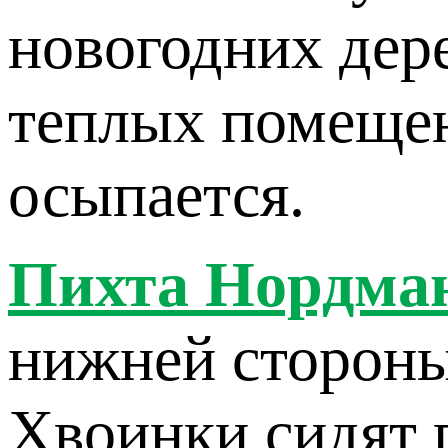
новогодних дере
теплых помещен
осыпается.
Пихта Нордма
нижней стороны
Хвоинки сидят п