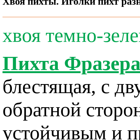
Хвоя пихты. Иголки пихт раз
хвоя темно-зеле
Пихта Фразер
блестящая, с д
обратной сторо
устойчивым и 