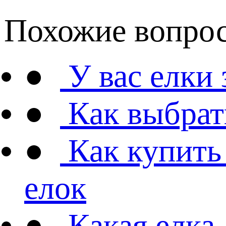
Похожие вопро
●
У вас елки
●
Как выбрат
●
Как купить
елок
●
Какая елка