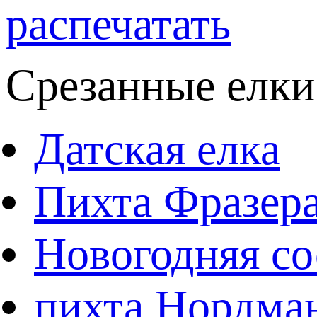
распечатать
Срезанные елки
Датская елка
Пихта Фразер
Новогодняя со
пихта Нордма