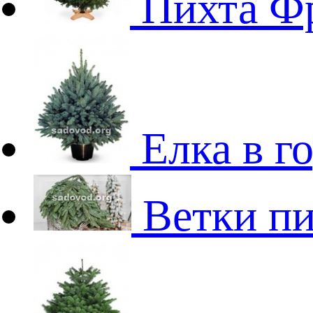
Пихта Ф
Елка в г
Ветки пи