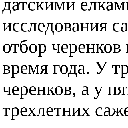
датскими елкам
исследования са
отбор черенков 
время года. У 
черенков, а у п
трехлетних саж