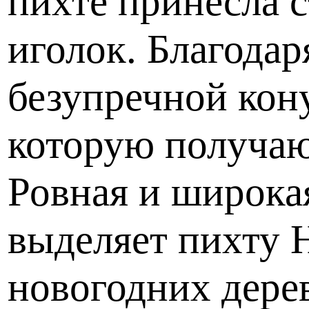
пихте принесла 
иголок. Благодар
безупречной кон
которую получаю
Ровная и широка
выделяет пихту 
новогодних дере