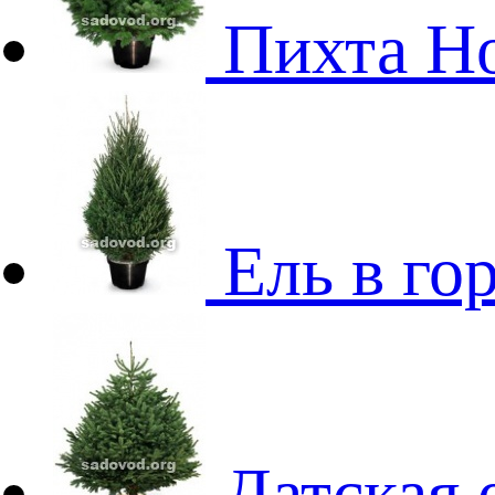
Пихта Н
Ель в го
Датская 