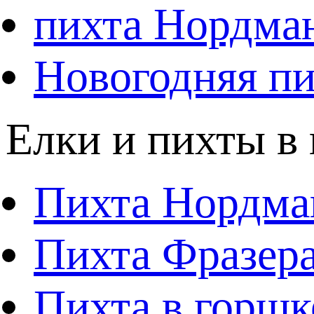
пихта Нордма
Новогодняя пи
Елки и пихты в
Пихта Нордма
Пихта Фразера
Пихта в горшк