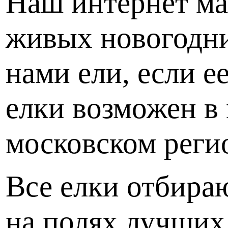
Наш интернет ма
живых новогодни
нами ели, если е
елки возможен в 
московском регио
Все елки отбира
на полях лучших