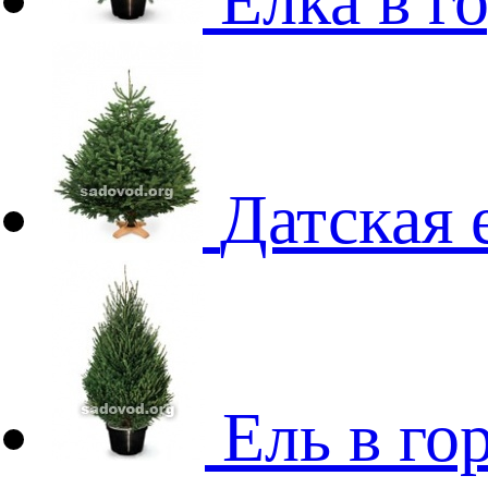
Елка в г
Датская 
Ель в го